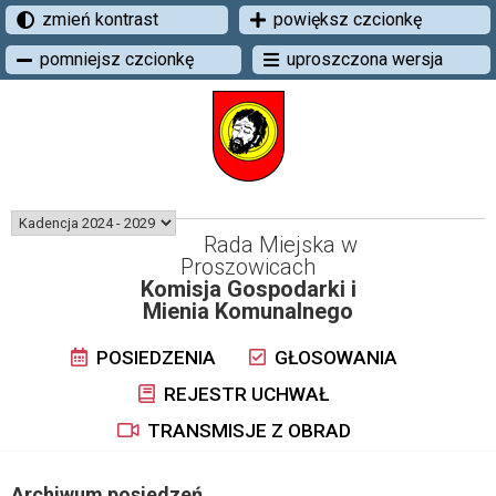
zmień kontrast
powiększ czcionkę
pomniejsz czcionkę
uproszczona wersja
Rada Miejska w
Proszowicach
Komisja Gospodarki i
Mienia Komunalnego
POSIEDZENIA
GŁOSOWANIA
REJESTR UCHWAŁ
TRANSMISJE Z OBRAD
Archiwum posiedzeń