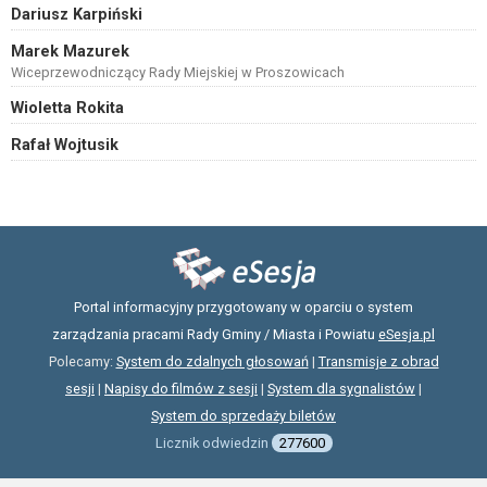
Dariusz Karpiński
Marek Mazurek
Wiceprzewodniczący Rady Miejskiej w Proszowicach
Wioletta Rokita
Rafał Wojtusik
Portal informacyjny przygotowany w oparciu o system
zarządzania pracami Rady Gminy / Miasta i Powiatu
eSesja.pl
Polecamy:
System do zdalnych głosowań
|
Transmisje z obrad
sesji
|
Napisy do filmów z sesji
|
System dla sygnalistów
|
System do sprzedaży biletów
Licznik odwiedzin
277600