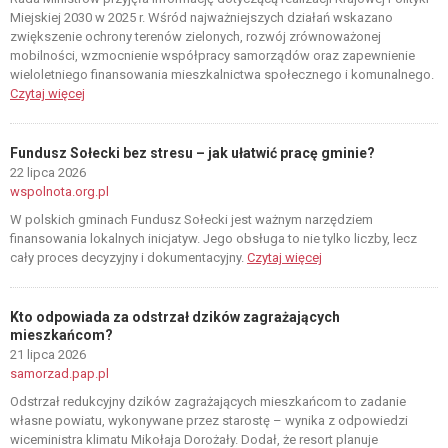
Miejskiej 2030 w 2025 r. Wśród najważniejszych działań wskazano
zwiększenie ochrony terenów zielonych, rozwój zrównoważonej
mobilności, wzmocnienie współpracy samorządów oraz zapewnienie
wieloletniego finansowania mieszkalnictwa społecznego i komunalnego.
Czytaj więcej
Fundusz Sołecki bez stresu – jak ułatwić pracę gminie?
22 lipca 2026
wspolnota.org.pl
W polskich gminach Fundusz Sołecki jest ważnym narzędziem
finansowania lokalnych inicjatyw. Jego obsługa to nie tylko liczby, lecz
cały proces decyzyjny i dokumentacyjny.
Czytaj więcej
Kto odpowiada za odstrzał dzików zagrażających
mieszkańcom?
21 lipca 2026
samorzad.pap.pl
Odstrzał redukcyjny dzików zagrażających mieszkańcom to zadanie
własne powiatu, wykonywane przez starostę – wynika z odpowiedzi
wiceministra klimatu Mikołaja Dorożały. Dodał, że resort planuje