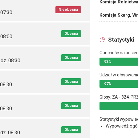
Komisja Rolnictw
Nieobecna
 07:30
Komisja Skarg, Wn
Obecna
 08:00
Statystyki
Obecność na posie
Obecna
dz. 08:30
93%
Udział w głosowani
Obecna
97%
 08:30
Głosy: ZA -
324
, PR
Obecna
 08:30
Statystyki wypowie
Wypowiedź ogó
Obecna
odz. 08:30