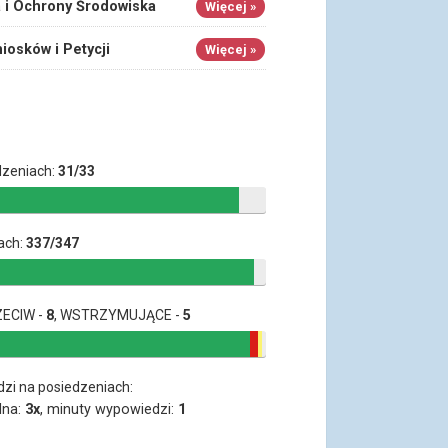
a i Ochrony Środowiska
Więcej »
iosków i Petycji
Więcej »
dzeniach:
31/33
ach:
337/347
ZECIW -
8
, WSTRZYMUJĄCE -
5
dzi na posiedzeniach:
lna:
3x
, minuty wypowiedzi:
1