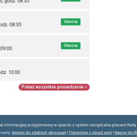
5, godz. 08:30
Obecna
odz. 08:30
Obecna
 09:00
dz. 10:00
Pokaż wszystkie posiedzenia »
tal informacyjny przygotowany w oparciu o system zarządzania pracami Rady 
ecamy:
System do zdalnych głosowań
|
Transmisje z obrad sesji
|
Napisy do fi