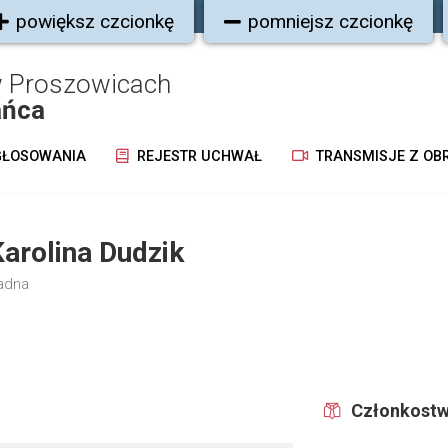
powiększ czcionkę
pomniejsz czcionkę
w Proszowicach
ańca
ŁOSOWANIA
REJESTR UCHWAŁ
TRANSMISJE Z OB
arolina Dudzik
adna
Członkostw