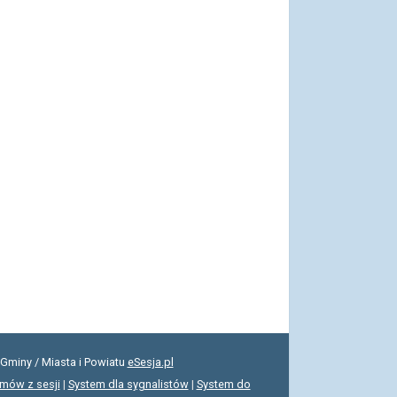
Gminy / Miasta i Powiatu
eSesja.pl
lmów z sesji
|
System dla sygnalistów
|
System do